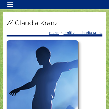
Home
// Claudia Kranz
Kontakt
Herren
Home
Profil von Claudia Kranz
Damen
Jugend
Inklusionsfußball
Service
Vereinsinformationen
Vereinskalender