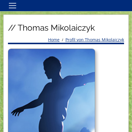
Home
// Thomas Mikolaiczyk
Kontakt
Herren
Home
Profil von Thomas Mikolaiczyk
Damen
Jugend
Inklusionsfußball
Service
Vereinsinformationen
Vereinskalender