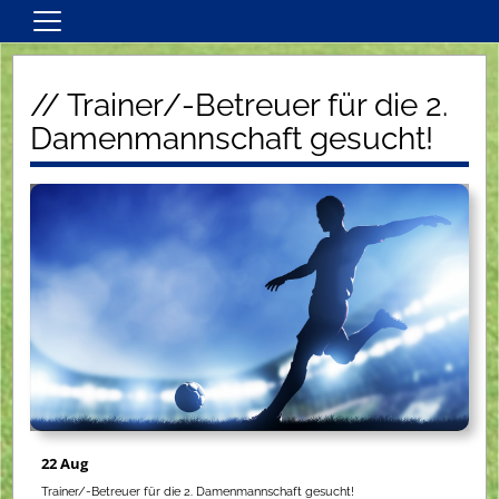
Home
// Trainer/-Betreuer für die 2.
Kontakt
Damenmannschaft gesucht!
Herren
Damen
Jugend
Inklusionsfußball
Service
Vereinsinformationen
Vereinskalender
22 Aug
Trainer/-Betreuer für die 2. Damenmannschaft gesucht!